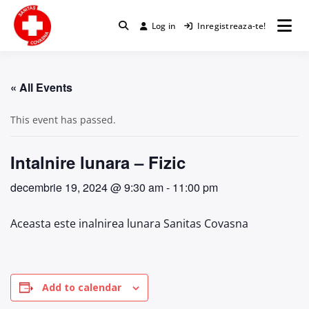
Sări
la
Log in
Inregistreaza-te!
conținut
« All Events
This event has passed.
Intalnire lunara – Fizic
decembrie 19, 2024 @ 9:30 am
-
11:00 pm
Aceasta este inalnirea lunara Sanitas Covasna
Add to calendar