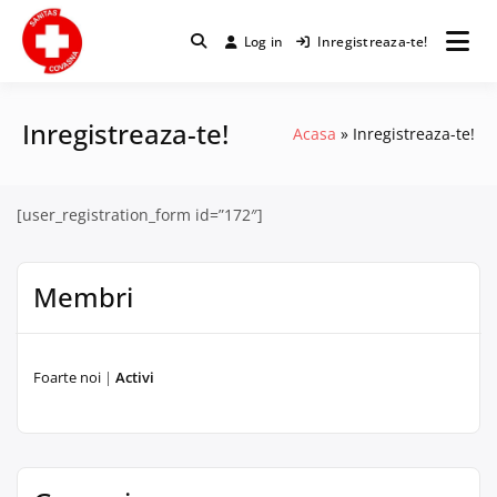
Sări
la
Log in
Inregistreaza-te!
conținut
Inregistreaza-te!
Acasa
Inregistreaza-te!
[user_registration_form id=”172″]
Membri
Foarte noi
|
Activi